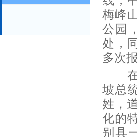
线，
梅峰山
公园
处，
多次
在国外
坡总
姓，道
化的
别具