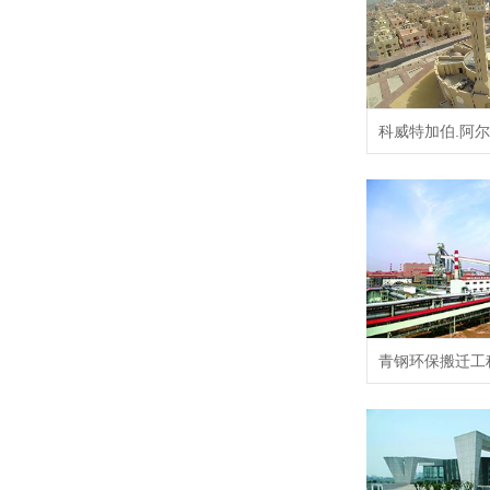
科威特加伯.阿尔.
青钢环保搬迁工